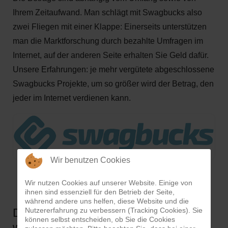
Ihrem Zeitaufwand. Man schlägt mit Swagbucks also
zwei Fliegen mit einer Klappe: Einerseits unterstützen
man die Marktforschung durch bezahlte Umfragen im
Internet, auf der anderen Seite erhalten Sie Geld dafür.
Unsere Erfahrungen: je mehr vergütete abgeschlossene
Swagbucks Projekte, um so größer wird der Betrag, den
jeder im Internet verdienen kann.
Wir benutzen Cookies
Wir nutzen Cookies auf unserer Website. Einige von
👉 Hier Anmelden!
ihnen sind essenziell für den Betrieb der Seite,
während andere uns helfen, diese Website und die
Nutzererfahrung zu verbessern (Tracking Cookies). Sie
Dieses sollten Sie über Swagbucks
können selbst entscheiden, ob Sie die Cookies
wissen