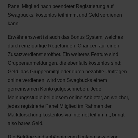
Panel Mitglied nach beendeter Registrierung auf
Swagbucks, kostenlos teilnimmt und Geld verdienen
kann.
Erwähnenswert ist auch das Bonus System, welches
durch einzigartige Regelungen, Chancen auf einen
Zusatzverdienst eröffnet. Ein weiteres Feature sind
Gruppenanmeldungen, die ebenfalls kostenlos sind:
Geld, das Gruppenmitglieder durch bezahlte Umfragen
online verdienen, wird von Swagbucks einem
gemeinsamen Konto gutgeschrieben. Jede
Meinungsstudie bei diesem online Anbieter, an welcher,
jedes registrierte Panel Mitglied im Rahmen der
Marktforschung kostenlos via Internet teilnimmt, bringt
also bares Geld.
Die Beträge sind abhängig vom Umfang sowie von