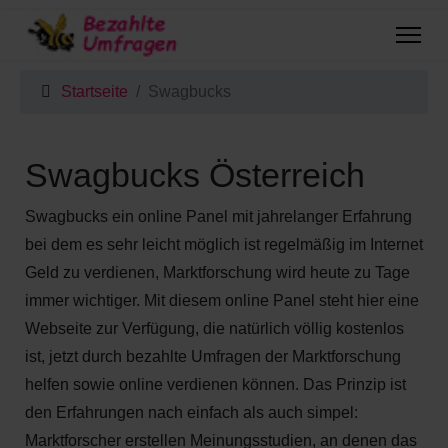
Startseite
Swagbucks
Swagbucks Österreich
Swagbucks ein online Panel mit jahrelanger Erfahrung
bei dem es sehr leicht möglich ist regelmäßig im Internet
Geld zu verdienen, Marktforschung wird heute zu Tage
immer wichtiger. Mit diesem online Panel steht hier eine
Webseite zur Verfügung, die natürlich völlig kostenlos
ist, jetzt durch bezahlte Umfragen der Marktforschung
helfen sowie online verdienen können. Das Prinzip ist
den Erfahrungen nach einfach als auch simpel:
Marktforscher erstellen Meinungsstudien, an denen das